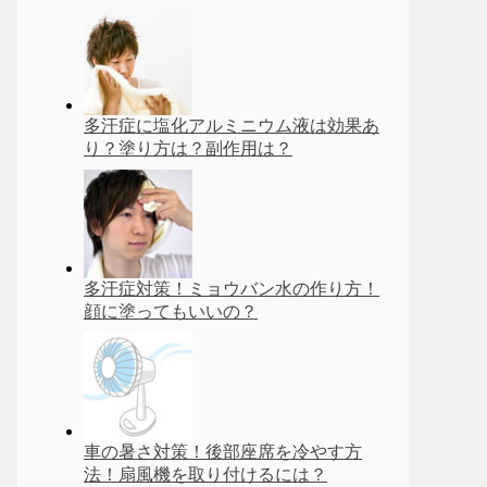
多汗症に塩化アルミニウム液は効果あ
り？塗り方は？副作用は？
多汗症対策！ミョウバン水の作り方！
顔に塗ってもいいの？
車の暑さ対策！後部座席を冷やす方
法！扇風機を取り付けるには？