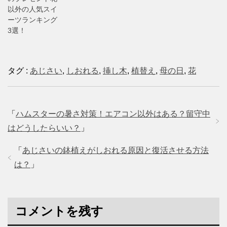
以外の人気スイ
ーツランキング
3選！
タグ :
あじさい
,
しおれる
,
挿し木
,
植替え
,
母の日
,
花
「
ハムスターの暑さ対策！エアコン以外はある？留守中
はどうしたらいい？
」
「
あじさいの鉢植えがしおれる原因と復活させる方法
は？
」
コメントを残す