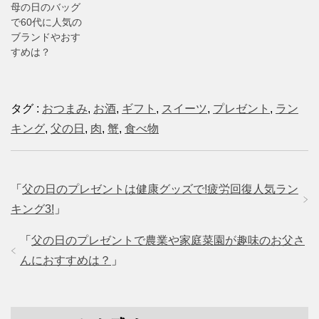
母の日のバッグ
で60代に人気の
ブランドやおす
すめは？
タグ :
おつまみ
,
お酒
,
ギフト
,
スイーツ
,
プレゼント
,
ラン
キング
,
父の日
,
肉
,
蟹
,
食べ物
「
父の日のプレゼントは健康グッズで!疲労回復人気ラン
キング3!
」
「
父の日のプレゼントで農業や家庭菜園が趣味のお父さ
んにおすすめは？
」