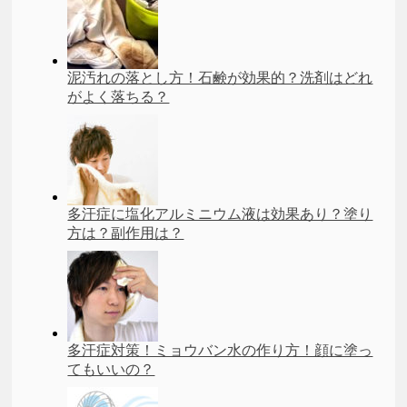
泥汚れの落とし方！石鹸が効果的？洗剤はどれ
がよく落ちる？
多汗症に塩化アルミニウム液は効果あり？塗り
方は？副作用は？
多汗症対策！ミョウバン水の作り方！顔に塗っ
てもいいの？