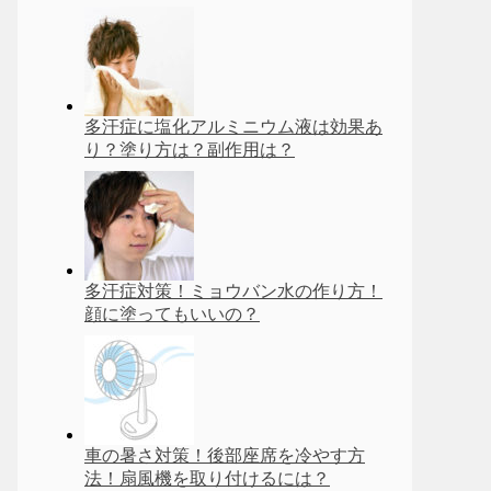
多汗症に塩化アルミニウム液は効果あ
り？塗り方は？副作用は？
多汗症対策！ミョウバン水の作り方！
顔に塗ってもいいの？
車の暑さ対策！後部座席を冷やす方
法！扇風機を取り付けるには？